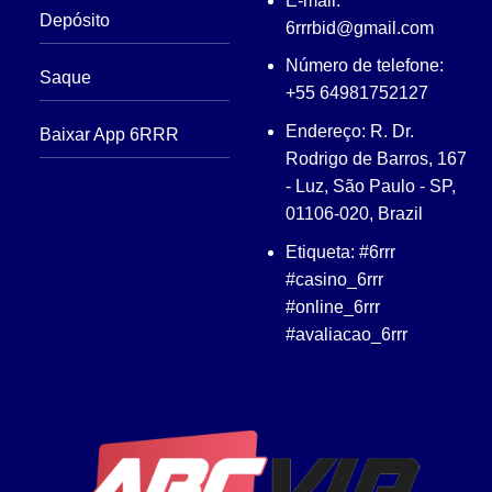
E-mail:
Depósito
6rrrbid@gmail.com
Número de telefone:
Saque
+55 64981752127
Endereço: R. Dr.
Baixar App 6RRR
Rodrigo de Barros, 167
- Luz, São Paulo - SP,
01106-020, Brazil
Etiqueta: #6rrr
#casino_6rrr
#online_6rrr
#avaliacao_6rrr