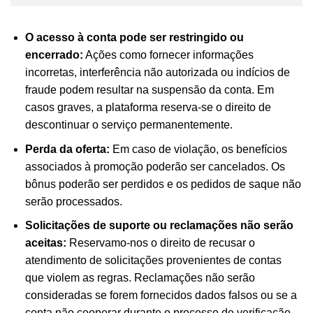
O acesso à conta pode ser restringido ou
encerrado:
Ações como fornecer informações
incorretas, interferência não autorizada ou indícios de
fraude podem resultar na suspensão da conta. Em
casos graves, a plataforma reserva-se o direito de
descontinuar o serviço permanentemente.
Perda da oferta:
Em caso de violação, os benefícios
associados à promoção poderão ser cancelados. Os
bônus poderão ser perdidos e os pedidos de saque não
serão processados.
Solicitações de suporte ou reclamações não serão
aceitas:
Reservamo-nos o direito de recusar o
atendimento de solicitações provenientes de contas
que violem as regras. Reclamações não serão
consideradas se forem fornecidos dados falsos ou se a
conta não cooperar durante o processo de verificação.