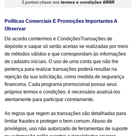
3 pontos-chave nos
termos e condições 6RRR
Políticas Comerciais E Promoções Importantes A
Observar
De acordo comtermos e CondiçõesTransações de
depósito e saque só serão aceitas se realizadas por meio
de métodos válidos e que correspondam às informações
de cadastro iniciais. O uso de uma conta que não lhe
pertença para realizar transações poderá resultar na
rejeição da sua solicitação, como medida de segurança
financeira. Cada programa promocional possui seus
próprios termos e condições; é necessário analisá-los
atentamente para participar corretamente.
As regras que regem as transações são detalhadas para
limitar fraudes e proteger o bem comum. Abuso de
privilégios, uso não autorizado de ferramentas de suporte