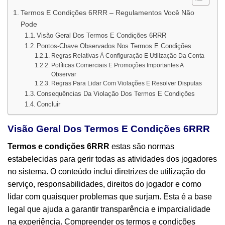
Termos E Condições 6RRR – Regulamentos Você Não
Pode
Visão Geral Dos Termos E Condições 6RRR
Pontos-Chave Observados Nos Termos E Condições
Regras Relativas À Configuração E Utilização Da Conta
Políticas Comerciais E Promoções Importantes A
Observar
Regras Para Lidar Com Violações E Resolver Disputas
Consequências Da Violação Dos Termos E Condições
Concluir
Visão Geral Dos Termos E Condições 6RRR
Termos e condições 6RRR
estas são normas
estabelecidas para gerir todas as atividades dos jogadores
no sistema. O conteúdo inclui diretrizes de utilização do
serviço, responsabilidades,
direitos do jogador
e como
lidar com quaisquer problemas que surjam. Esta é a base
legal que ajuda a garantir transparência e imparcialidade
na experiência. Compreender os termos e condições