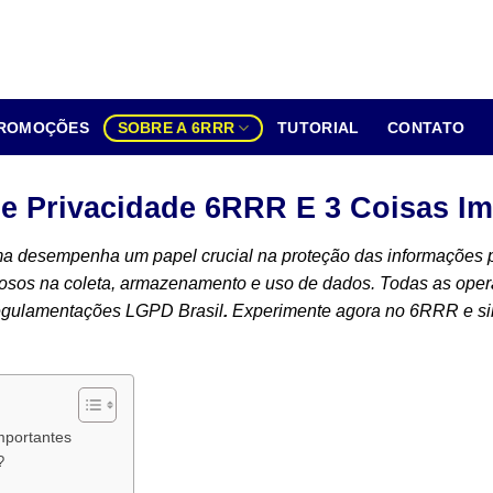
ROMOÇÕES
SOBRE A 6RRR
TUTORIAL
CONTATO
De Privacidade 6RRR E 3 Coisas I
ma desempenha um papel crucial na proteção das informações p
orosos na coleta, armazenamento e uso de dados. Todas as ope
regulamentações
LGPD Brasil
.
Experimente agora no 6RRR e sin
mportantes
?