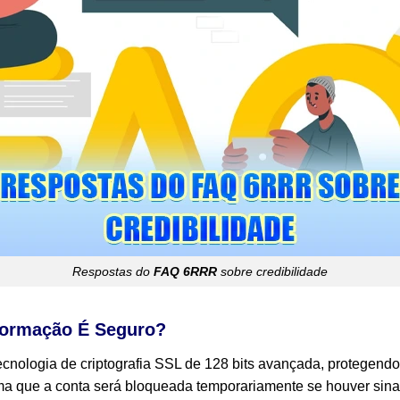
Respostas do
FAQ 6RRR
sobre credibilidade
formação É Seguro?
tecnologia de criptografia SSL de 128 bits avançada, protegendo
irma que a conta será bloqueada temporariamente se houver sinai