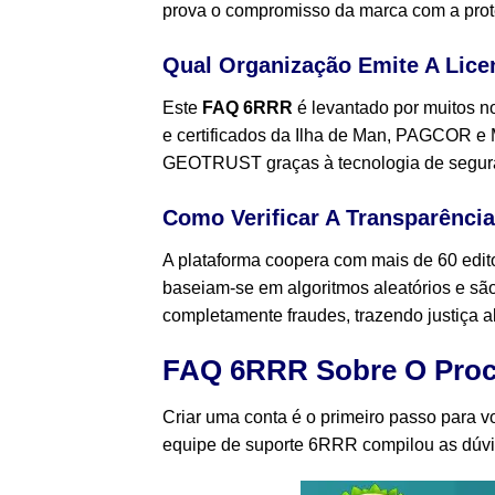
prova o compromisso da marca com a prot
Qual Organização Emite A Lic
Este
FAQ 6RRR
é levantado por muitos n
e certificados da Ilha de Man, PAGCOR e M
GEOTRUST graças à tecnologia de segur
Como Verificar A Transparênci
A plataforma coopera com mais de 60 edito
baseiam-se em algoritmos aleatórios e são
completamente fraudes, trazendo justiça a
FAQ 6RRR Sobre O Proc
Criar uma conta é o primeiro passo para v
equipe de
suporte 6RRR
compilou as dúvi