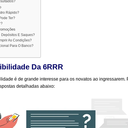
esultados?
o
stro Rápido?
Pode Ter?
r?
Promoções
 Depósitos E Saques?
mprir As Condições?
cional Para O Banco?
ibilidade Da 6RRR
ilidade é de grande interesse para os novatos ao ingressarem. 
spostas detalhadas abaixo: