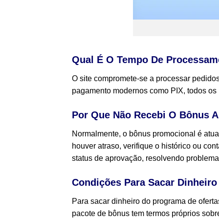
Qual É O Tempo De Processam
O site compromete-se a processar pedido
pagamento modernos como PIX, todos os m
Por Que Não Recebi O Bônus A
Normalmente, o bônus promocional é atua
houver atraso, verifique o histórico ou co
status de aprovação, resolvendo problema
Condições Para Sacar Dinheir
Para sacar dinheiro do programa de oferta
pacote de bônus tem termos próprios sobre