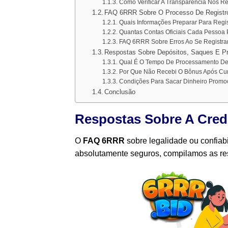
Como Verificar A Transparência Nos R
FAQ 6RRR Sobre O Processo De Registr
Quais Informações Preparar Para Regi
Quantas Contas Oficiais Cada Pessoa 
FAQ 6RRR Sobre Erros Ao Se Registra
Respostas Sobre Depósitos, Saques E 
Qual É O Tempo De Processamento De
Por Que Não Recebi O Bônus Após Cu
Condições Para Sacar Dinheiro Promo
Conclusão
Respostas Sobre A Cred
O
FAQ 6RRR
sobre legalidade ou confiab
absolutamente seguros, compilamos as re