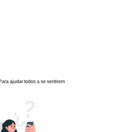
Para ajudar todos a se sentirem