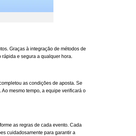
tos. Graças à integração de métodos de
rápida e segura a qualquer hora.
completou as condições de aposta. Se
 Ao mesmo tempo, a equipe verificará o
nforme as regras de cada evento. Cada
ções cuidadosamente para garantir a